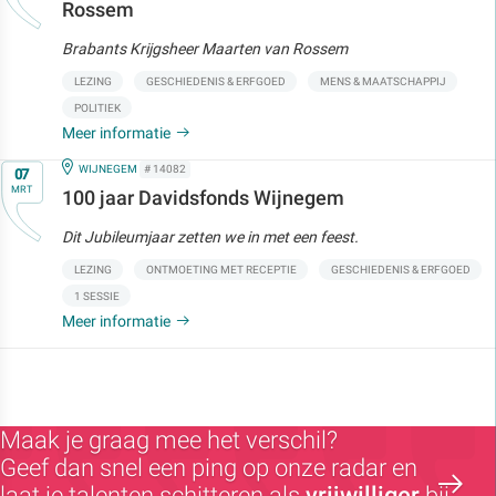
Rossem
Brabants Krijgsheer Maarten van Rossem
LEZING
GESCHIEDENIS & ERFGOED
MENS & MAATSCHAPPIJ
POLITIEK
Meer informatie
Op
IN
WIJNEGEM
# 14082
07
MRT
100 jaar Davidsfonds Wijnegem
Dit Jubileumjaar zetten we in met een feest.
LEZING
ONTMOETING MET RECEPTIE
GESCHIEDENIS & ERFGOED
1 SESSIE
Meer informatie
Maak je graag mee het verschil?
Geef dan snel een ping op onze radar en
laat je talenten schitteren als
vrijwilliger
bij