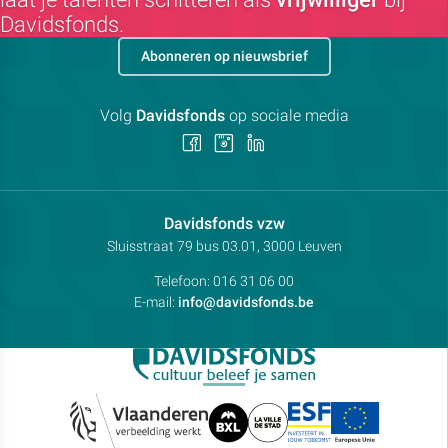
Davidsfonds.
Abonneren op nieuwsbrief
Volg
Davidsfonds
op sociale media
Volg
Volg
Volg
ons
ons
ons
op
op
op
Facebook
Instagram
LinkedIn
Contactpersoon:
Davidsfonds vzw
Adres:
Sluisstraat 79
bus 03.01, 3000
Leuven
Telefoon:
016 31 06 00
E-mail:
info@davidsfonds.be