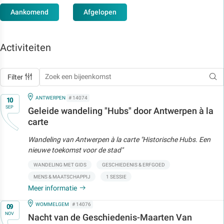
Aankomend
Afgelopen
Activiteiten
Filter
Op
IN
ANTWERPEN
# 14074
10
SEP
Geleide wandeling "Hubs" door Antwerpen à la
carte
Wandeling van Antwerpen à la carte "Historische Hubs. Een
nieuwe toekomst voor de stad"
WANDELING MET GIDS
GESCHIEDENIS & ERFGOED
MENS & MAATSCHAPPIJ
1 SESSIE
Meer informatie
Op
IN
WOMMELGEM
# 14076
09
NOV
Nacht van de Geschiedenis-Maarten Van