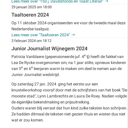
Lees meer over "150 j. Davidsfonds én Toast Literair"
29 januari 2025 om 18:00
Taaltoeren 2024
Op 11 oktober 2024 organiseerden we voor de tweede maal deze
Nederlandse taalquiz.
Lees meer over "Taaltoeren 2024"
3 februari 2024 om 18:12
Junior Journalist Wijnegem 2024
e
Patricia Vanblaere (gepensioneerde juf. 4
lj) heeft de fakkel van
Lea De Rycke overgenomen om, na 1 jaar stilte, opnieuw kinderen
e
e
van 5
en 6
leerjaren warm te maken om deel te nemen aan de
Junior Journalist wedstrijd.
Op zaterdag 27 jan. 2024 ging het eerste uur een
knustelworkshop vooraf door met de schrijfsters van het boek "De
mooiste stad", Lynn Lambrechts en Laura De Roey. Nadien volgde
de eigenlijke bekendmaking en prijsuitreiking.
Ouders waren blij verrast dat hun kind zulke teksten kon schrijven.
Ze hadden ditmaal de teksten niet gezien thuis en wisten dus niet
wat er zou komen.