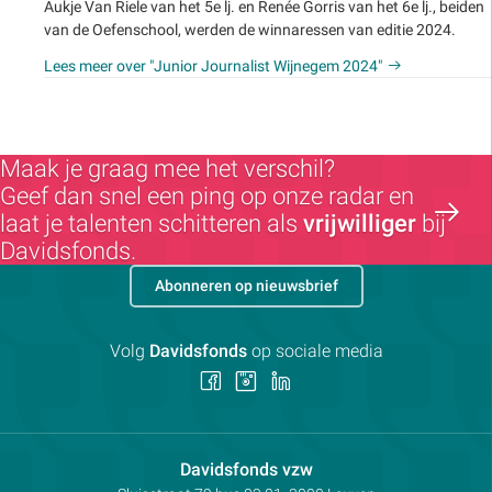
Aukje Van Riele van het 5e lj. en Renée Gorris van het 6e lj., beiden
van de Oefenschool, werden de winnaressen van editie 2024.
Lees meer over "Junior Journalist Wijnegem 2024"
Maak je graag mee het verschil?
Geef dan snel een ping op onze radar en
laat je talenten schitteren als
vrijwilliger
bij
Davidsfonds.
Abonneren op nieuwsbrief
Volg
Davidsfonds
op sociale media
Volg
Volg
Volg
ons
ons
ons
op
op
op
Facebook
Instagram
LinkedIn
Contactpersoon:
Davidsfonds vzw