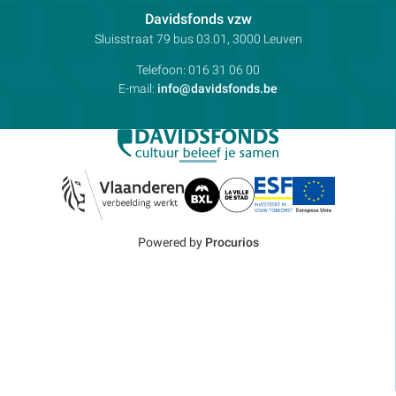
Contactpersoon:
Davidsfonds vzw
Adres:
Sluisstraat 79
bus 03.01, 3000
Leuven
Telefoon:
016 31 06 00
E-mail:
info@davidsfonds.be
Powered by
Procurios