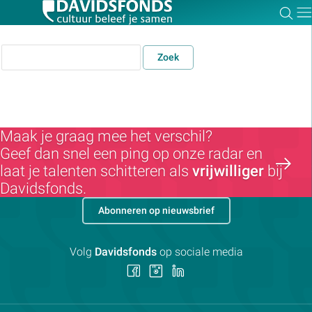
Zoe
Dir
Zoek
Zoek:
Maak je graag mee het verschil?
Geef dan snel een ping op onze radar en
Zoeken
laat je talenten schitteren als
vrijwilliger
bij
Davidsfonds.
Abonneren op nieuwsbrief
Volg
Davidsfonds
op sociale media
Volg
Volg
Volg
ons
ons
ons
op
op
op
Facebook
Instagram
LinkedIn